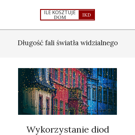
Skip
to
ILE KOSZTUJE
IKD
DOM
content
Primary
Navigation
Długość fali światła widzialnego
Menu
Wykorzystanie diod