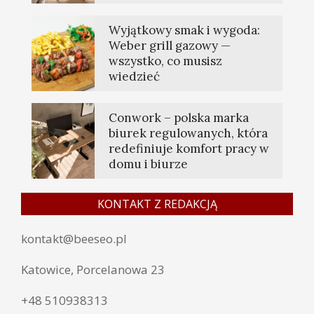
Wyjątkowy smak i wygoda:
Weber grill gazowy —
wszystko, co musisz
wiedzieć
Conwork – polska marka
biurek regulowanych, która
redefiniuje komfort pracy w
domu i biurze
KONTAKT Z REDAKCJĄ
kontakt@beeseo.pl
Katowice, Porcelanowa 23
+48 510938313