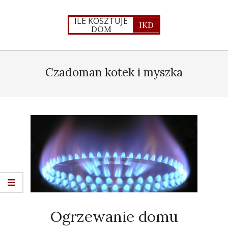
Skip
to
ILE KOSZTUJE
IKD
DOM
content
Primary
Navigation
Czadoman kotek i myszka
Menu
Ogrzewanie domu