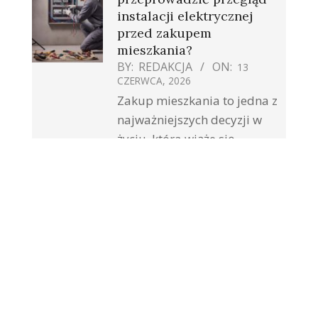
instalacji elektrycznej
przed zakupem
mieszkania?
BY:
REDAKCJA
ON:
13
CZERWCA, 2026
Zakup mieszkania to jedna z
najważniejszych decyzji w
życiu, która wiąże się
Czym wyróżniają się
nowoczesne kontenery
mieszkalne?
BY:
REDAKCJA
ON:
27
KWIETNIA, 2026
Nowoczesne rozwiązania
mieszkaniowe coraz częściej
odpowiadają na potrzebę