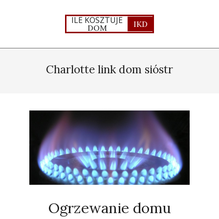
Skip
to
ILE KOSZTUJE
IKD
DOM
content
Primary
Navigation
Charlotte link dom sióstr
Menu
Ogrzewanie domu