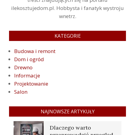
ilekosztujedom.pl. Hobbysta i fanatyk wystroju
wnetrz.
KATEGORIE
Budowa i remont
Dom i ogród
Drewno
Informacje
Projektowanie
Salon
NAJNOWSZE ARTYKUŁY
Dlaczego warto
przeprowadzić przegląd