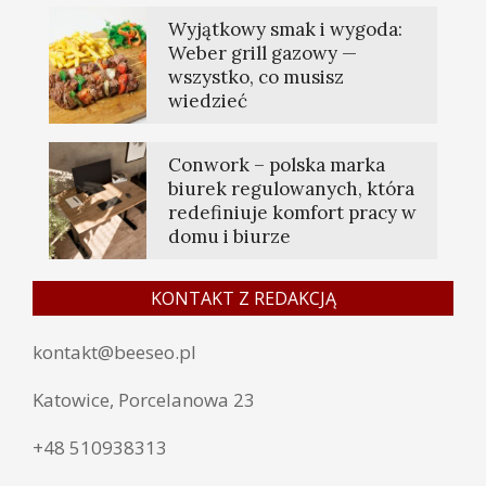
Wyjątkowy smak i wygoda:
Weber grill gazowy —
wszystko, co musisz
wiedzieć
Conwork – polska marka
biurek regulowanych, która
redefiniuje komfort pracy w
domu i biurze
KONTAKT Z REDAKCJĄ
kontakt@beeseo.pl
Katowice, Porcelanowa 23
+48 510938313