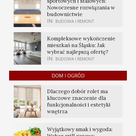
sportowych i stalowych:
Nowoczesne rozwiązania w
budownictwie
IN:
BUDOWA I REMONT
Kompleksowe wykończenie
mieszkań na Śląsku: Jak
wybrać najlepszą ofertę?
IN:
BUDOWA I REMONT
DOM I OGRÓD
Dlaczego dobór rolet ma
kluczowe znaczenie dla
funkcjonalności i estetyki
wnętrza
Wyjątkowy smak i wygoda:
Weber grill gazowy —