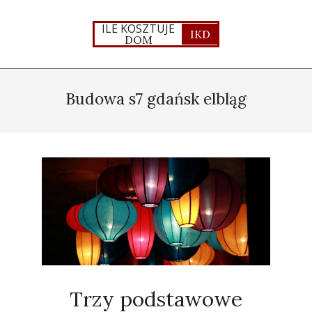
Skip
to
ILE KOSZTUJE
IKD
DOM
content
Primary
Navigation
Budowa s7 gdańsk elbląg
Menu
Trzy podstawowe