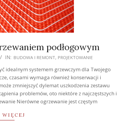
grzewaniem podłogowym
IN:
BUDOWA I REMONT
,
PROJEKTOWANIE
yć idealnym systemem grzewczym dla Twojego
cze, czasami wymaga również konserwacji i
oże zmniejszyć dylemat uszkodzenia zestawu
pienia problemów, oto niektóre z najczęstszych i
ewanie Nierówne ogrzewanie jest częstym
 WIĘCEJ