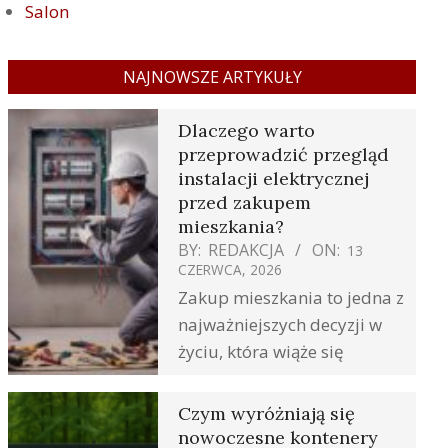
Salon
NAJNOWSZE ARTYKUŁY
Dlaczego warto
przeprowadzić przegląd
instalacji elektrycznej
przed zakupem
mieszkania?
BY:
REDAKCJA
ON:
13
CZERWCA, 2026
Zakup mieszkania to jedna z
najważniejszych decyzji w
życiu, która wiąże się
Czym wyróżniają się
nowoczesne kontenery