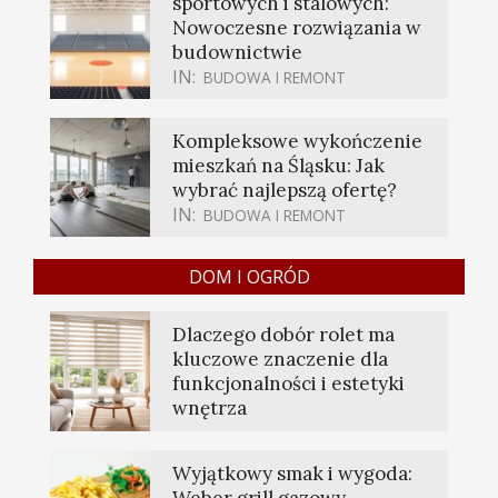
sportowych i stalowych:
Nowoczesne rozwiązania w
budownictwie
IN:
BUDOWA I REMONT
Kompleksowe wykończenie
mieszkań na Śląsku: Jak
wybrać najlepszą ofertę?
IN:
BUDOWA I REMONT
DOM I OGRÓD
Dlaczego dobór rolet ma
kluczowe znaczenie dla
funkcjonalności i estetyki
wnętrza
Wyjątkowy smak i wygoda:
Weber grill gazowy —