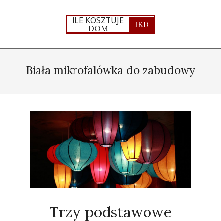
Skip
to
ILE KOSZTUJE
IKD
DOM
content
Primary
Navigation
Biała mikrofalówka do zabudowy
Menu
Trzy podstawowe