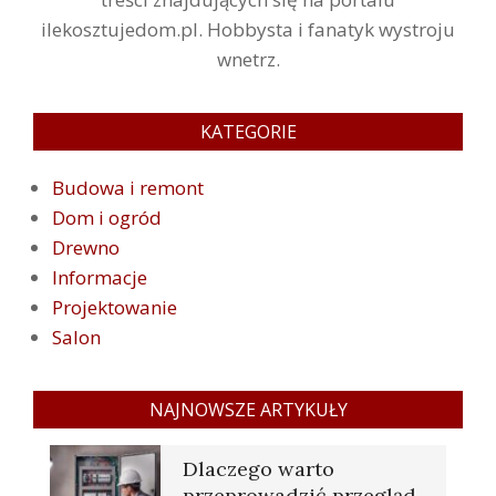
ilekosztujedom.pl. Hobbysta i fanatyk wystroju
wnetrz.
KATEGORIE
Budowa i remont
Dom i ogród
Drewno
Informacje
Projektowanie
Salon
NAJNOWSZE ARTYKUŁY
Dlaczego warto
przeprowadzić przegląd