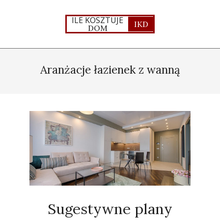
Skip
to
ILE KOSZTUJE
IKD
DOM
content
Primary
Navigation
Aranżacje łazienek z wanną
Menu
Sugestywne plany