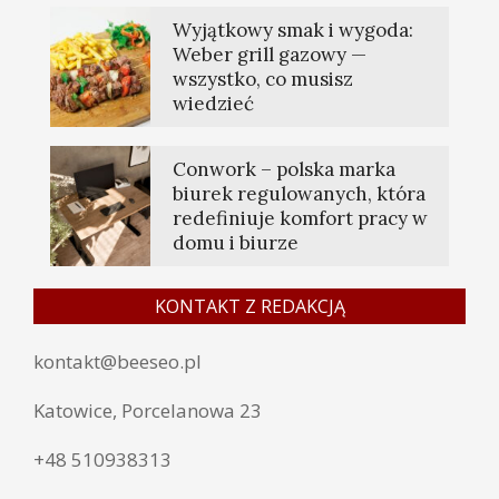
Wyjątkowy smak i wygoda:
Weber grill gazowy —
wszystko, co musisz
wiedzieć
Conwork – polska marka
biurek regulowanych, która
redefiniuje komfort pracy w
domu i biurze
KONTAKT Z REDAKCJĄ
kontakt@beeseo.pl
Katowice, Porcelanowa 23
+48 510938313