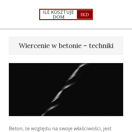
Skip
to
ILE KOSZTUJE
IKD
DOM
content
Primary
Navigation
Wiercenie w betonie – techniki
Menu
Beton, ze względu na swoje właściwości, jest