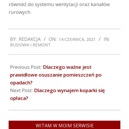
również do systemu wentylacji oraz kanałów
rurowych.
2021-
BY:
REDAKCJA
ON:
IN:
14 CZERWCA, 2021
06-
BUDOWA I REMONT
14
Previous Post:
Dlaczego ważne jest
prawidłowe osuszanie pomieszczeń po
opadach?
Next Post:
Dlaczego wynajem koparki się
opłaca?
WITAM W MOIM SERWISIE