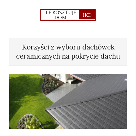
Skip
to
ILE KOSZTUJE
IKD
DOM
content
Primary
Navigation
Korzyści z wyboru dachówek
Menu
ceramicznych na pokrycie dachu