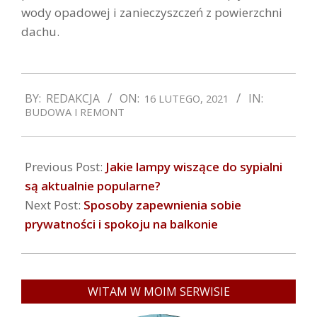
wody opadowej i zanieczyszczeń z powierzchni
dachu.
2021-
BY:
REDAKCJA
ON:
IN:
16 LUTEGO, 2021
02-
BUDOWA I REMONT
16
Previous Post:
Jakie lampy wiszące do sypialni
są aktualnie popularne?
Next Post:
Sposoby zapewnienia sobie
prywatności i spokoju na balkonie
WITAM W MOIM SERWISIE