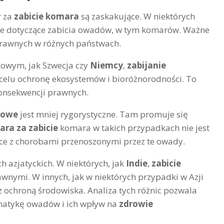
r za
zabicie komara
są zaskakujące. W niektórych
je dotyczące zabicia owadów, w tym komarów. Ważne
 prawnych w różnych państwach.
owym, jak Szwecja czy
Niemcy
,
zabijanie
a celu ochronę ekosystemów i bioróżnorodności. To
konsekwencji prawnych.
jowe
jest mniej rygorystyczne. Tam promuje się
ara za zabicie
komara w takich przypadkach nie jest
lce z chorobami przenoszonymi przez te owady.
 azjatyckich. W niektórych, jak
Indie
,
zabicie
wnymi. W innych, jak w niektórych przypadki w Azji
z ochroną środowiska. Analiza tych różnic pozwala
ematykę owadów i ich wpływ na
zdrowie