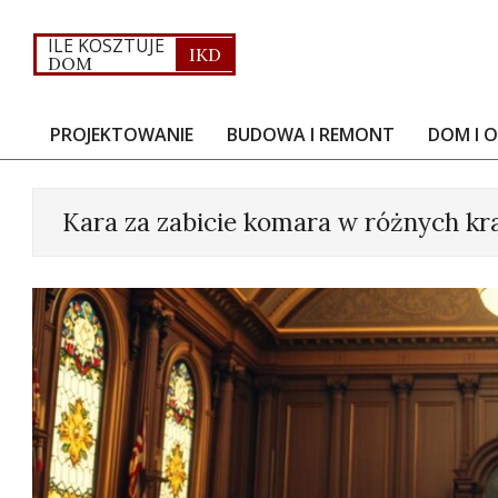
Skip
to
ILE KOSZTUJE
IKD
DOM
content
PROJEKTOWANIE
BUDOWA I REMONT
DOM I 
Primary
Navigation
Menu
Kara za zabicie komara w różnych kra