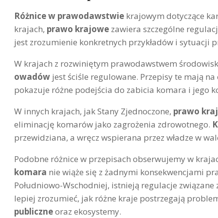
Różnice w prawodawstwie
krajowym dotyczące ka
krajach,
prawo krajowe
zawiera szczególne regulac
jest zrozumienie konkretnych przykładów i sytuacji
W krajach z rozwiniętym prawodawstwem środowisk
owadów
jest ściśle regulowane. Przepisy te mają n
pokazuje różne podejścia do zabicia komara i jego 
W innych krajach, jak Stany Zjednoczone,
prawo kra
eliminację komarów jako zagrożenia zdrowotnego.
K
przewidziana, a wręcz wspierana przez władze w wa
Podobne różnice w przepisach obserwujemy w krajach
komara
nie wiąże się z żadnymi konsekwencjami pra
Południowo-Wschodniej, istnieją regulacje związane 
lepiej zrozumieć, jak różne kraje postrzegają probl
publiczne
oraz ekosystemy.