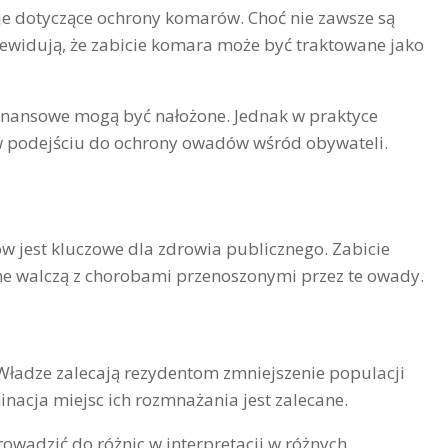
je dotyczące ochrony komarów. Choć nie zawsze są
ewidują, że zabicie komara może być traktowane jako
 finansowe mogą być nałożone. Jednak w praktyce
 w podejściu do ochrony owadów wśród obywateli.
w jest kluczowe dla zdrowia publicznego. Zabicie
ne walczą z chorobami przenoszonymi przez te owady.
. Władze zalecają rezydentom zmniejszenie populacji
acja miejsc ich rozmnażania jest zalecane.
prowadzić do różnic w interpretacji w różnych