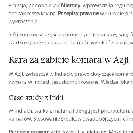
Francja, podobnie jak
Niemcy
, wprowadziła regulac
one tak restrykcyjne.
Przepisy prawne
w Europie prz
wykroczenie.
Jeśli komary są częścią chronionych gatunków, kary
rzadko są one stosowane. To może wynikać z różnic
Kara za zabicie komara w Azji
W Azji, zwłaszcza w Indiach, prawo dotyczące komaró
komara w Indiach jest skomplikowane. Władze lokal
Case study z Indii
W Indiach, walka z malarią i dengą jest priorytetem
komarów. Stosowanie środków owadobójczych i elimin
Przepisy prawne
w tej kwestii są niejasne. Może to 