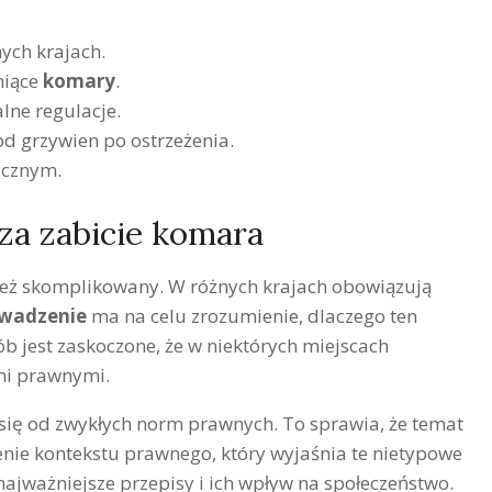
ych krajach.
niące
komary
.
ne regulacje.
d grzywien po ostrzeżenia.
icznym.
za zabicie komara
 też skomplikowany. W różnych krajach obowiązują
wadzenie
ma na celu zrozumienie, dlaczego ten
ób jest zaskoczone, że w niektórych miejscach
mi prawnymi.
 się od zwykłych norm prawnych. To sprawia, że temat
ienie kontekstu prawnego, który wyjaśnia te nietypowe
ajważniejsze przepisy i ich wpływ na społeczeństwo.