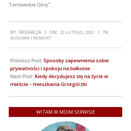
Tarnowskie Góry”.
2021-
BY:
REDAKCJA
ON:
IN:
22 LUTEGO, 2021
02-
BUDOWA I REMONT
22
Previous Post:
Sposoby zapewnienia sobie
prywatności i spokoju na balkonie
Next Post:
Kiedy decydujesz się na życie w
mieście – mieszkania Grzegórzki
WITAM W MOIM SERWISIE