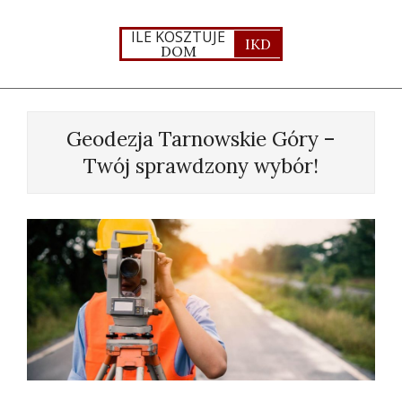
Skip
to
ILE KOSZTUJE
IKD
DOM
content
Primary
Navigation
Geodezja Tarnowskie Góry –
Menu
Twój sprawdzony wybór!