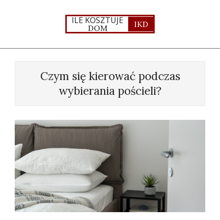
Skip
to
ILE KOSZTUJE
IKD
DOM
content
Primary
Navigation
Czym się kierować podczas
Menu
wybierania pościeli?