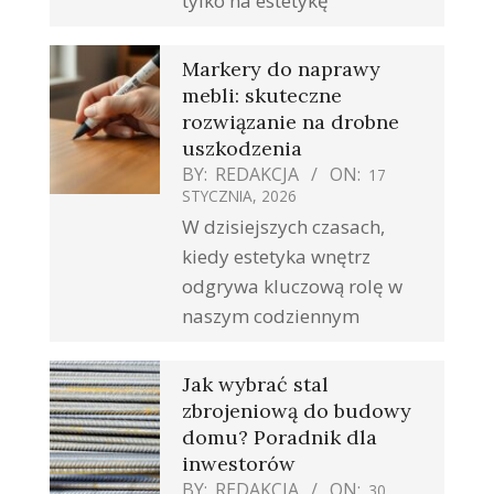
tylko na estetykę
Markery do naprawy
mebli: skuteczne
rozwiązanie na drobne
uszkodzenia
BY:
REDAKCJA
ON:
17
STYCZNIA, 2026
W dzisiejszych czasach,
kiedy estetyka wnętrz
odgrywa kluczową rolę w
naszym codziennym
Jak wybrać stal
zbrojeniową do budowy
domu? Poradnik dla
inwestorów
BY:
REDAKCJA
ON:
30