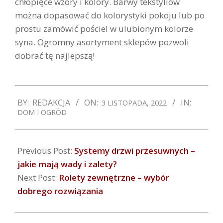
chłopięce wzory i kolory. Barwy tekstyliów
można dopasować do kolorystyki pokoju lub po
prostu zamówić pościel w ulubionym kolorze
syna. Ogromny asortyment sklepów pozwoli
dobrać tę najlepszą!
2022-
BY:
REDAKCJA
ON:
IN:
3 LISTOPADA, 2022
11-
DOM I OGRÓD
03
Previous Post:
Systemy drzwi przesuwnych –
jakie mają wady i zalety?
Next Post:
Rolety zewnętrzne – wybór
dobrego rozwiązania