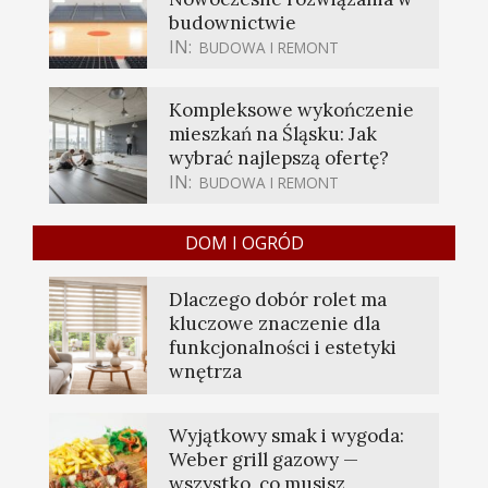
budownictwie
IN:
BUDOWA I REMONT
Kompleksowe wykończenie
mieszkań na Śląsku: Jak
wybrać najlepszą ofertę?
IN:
BUDOWA I REMONT
DOM I OGRÓD
Dlaczego dobór rolet ma
kluczowe znaczenie dla
funkcjonalności i estetyki
wnętrza
Wyjątkowy smak i wygoda:
Weber grill gazowy —
wszystko, co musisz