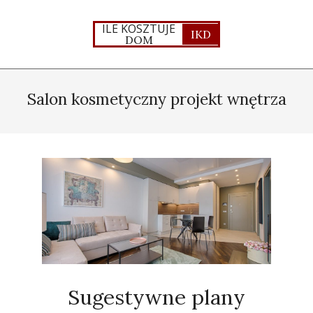
Skip
to
ILE KOSZTUJE
IKD
DOM
content
Primary
Navigation
Salon kosmetyczny projekt wnętrza
Menu
Sugestywne plany