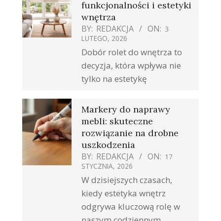
funkcjonalności i estetyki
wnętrza
BY:
REDAKCJA
ON:
3
LUTEGO, 2026
Dobór rolet do wnętrza to
decyzja, która wpływa nie
tylko na estetykę
Markery do naprawy
mebli: skuteczne
rozwiązanie na drobne
uszkodzenia
BY:
REDAKCJA
ON:
17
STYCZNIA, 2026
W dzisiejszych czasach,
kiedy estetyka wnętrz
odgrywa kluczową rolę w
naszym codziennym