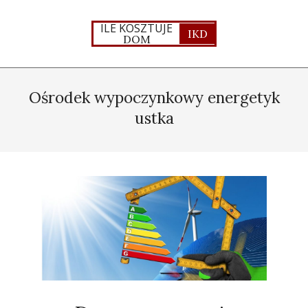
Skip
to
ILE KOSZTUJE
IKD
DOM
content
Primary
Navigation
Ośrodek wypoczynkowy energetyk
Menu
ustka