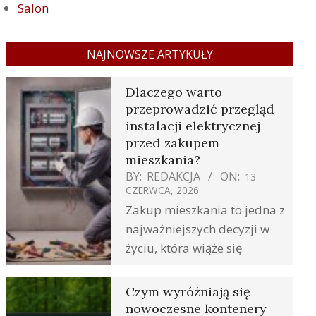
Salon
NAJNOWSZE ARTYKUŁY
Dlaczego warto
przeprowadzić przegląd
instalacji elektrycznej
przed zakupem
mieszkania?
BY:
REDAKCJA
ON:
13
CZERWCA, 2026
Zakup mieszkania to jedna z
najważniejszych decyzji w
życiu, która wiąże się
Czym wyróżniają się
nowoczesne kontenery