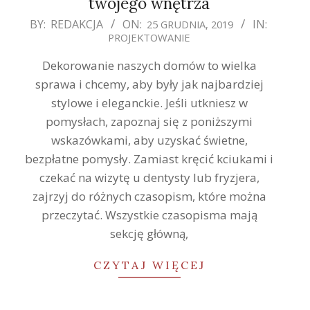
twojego wnętrza
2019-
BY:
REDAKCJA
ON:
IN:
25 GRUDNIA, 2019
PROJEKTOWANIE
12-
25
Dekorowanie naszych domów to wielka
sprawa i chcemy, aby były jak najbardziej
stylowe i eleganckie. Jeśli utkniesz w
pomysłach, zapoznaj się z poniższymi
wskazówkami, aby uzyskać świetne,
bezpłatne pomysły. Zamiast kręcić kciukami i
czekać na wizytę u dentysty lub fryzjera,
zajrzyj do różnych czasopism, które można
przeczytać. Wszystkie czasopisma mają
sekcję główną,
CZYTAJ WIĘCEJ