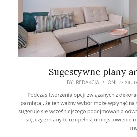
Sugestywne plany a
2019-
BY:
REDAKCJA
ON:
27 GRUD
12-
Podczas tworzenia opcji związanych z dekor
27
pamiętaj, że ten ważny wybór może wpłynąć na tw
sugeruje się wcześniejszego podejmowania odwa
się, czy zmiany te uzupełnią umiejscowienie m
mo