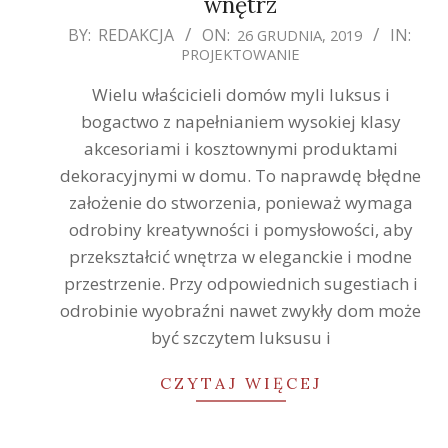
wnętrz
2019-
BY:
REDAKCJA
ON:
IN:
26 GRUDNIA, 2019
PROJEKTOWANIE
12-
26
Wielu właścicieli domów myli luksus i
bogactwo z napełnianiem wysokiej klasy
akcesoriami i kosztownymi produktami
dekoracyjnymi w domu. To naprawdę błędne
założenie do stworzenia, ponieważ wymaga
odrobiny kreatywności i pomysłowości, aby
przekształcić wnętrza w eleganckie i modne
przestrzenie. Przy odpowiednich sugestiach i
odrobinie wyobraźni nawet zwykły dom może
być szczytem luksusu i
CZYTAJ WIĘCEJ