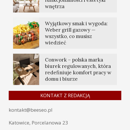
funkcjonalności i estetyki
wnętrza
Wyjątkowy smak i wygoda:
Weber grill gazowy —
wszystko, co musisz
wiedzieć
Conwork – polska marka
biurek regulowanych, która
redefiniuje komfort pracy w
domu i biurze
KONTAKT Z REDAKCJĄ
kontakt@beeseo.pl
Katowice, Porcelanowa 23