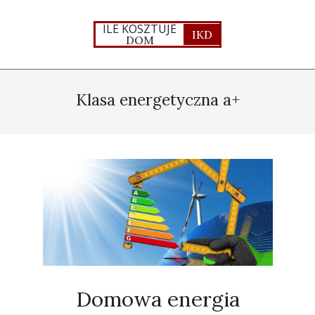
Skip
to
ILE KOSZTUJE
IKD
DOM
content
Primary
Navigation
Klasa energetyczna a+
Menu
Domowa energia