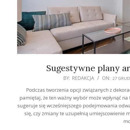
Sugestywne plany a
2019-
BY:
REDAKCJA
ON:
27 GRUD
12-
Podczas tworzenia opcji związanych z dekor
27
pamiętaj, że ten ważny wybór może wpłynąć na tw
sugeruje się wcześniejszego podejmowania odwa
się, czy zmiany te uzupełnią umiejscowienie m
mo