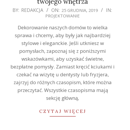
twojego wnętrza
2019-
BY:
REDAKCJA
ON:
IN:
25 GRUDNIA, 2019
PROJEKTOWANIE
12-
25
Dekorowanie naszych domów to wielka
sprawa i chcemy, aby były jak najbardziej
stylowe i eleganckie. Jeśli utkniesz w
pomysłach, zapoznaj się z poniższymi
wskazówkami, aby uzyskać świetne,
bezpłatne pomysły. Zamiast kręcić kciukami i
czekać na wizytę u dentysty lub fryzjera,
zajrzyj do różnych czasopism, które można
przeczytać. Wszystkie czasopisma mają
sekcję główną,
CZYTAJ WIĘCEJ