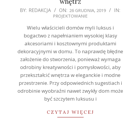
wnętrz
2019-
BY:
REDAKCJA
ON:
IN:
26 GRUDNIA, 2019
PROJEKTOWANIE
12-
26
Wielu właścicieli domów myli luksus i
bogactwo z napełnianiem wysokiej klasy
akcesoriami i kosztownymi produktami
dekoracyjnymi w domu. To naprawdę błędne
założenie do stworzenia, ponieważ wymaga
odrobiny kreatywności i pomysłowości, aby
przekształcić wnętrza w eleganckie i modne
przestrzenie. Przy odpowiednich sugestiach i
odrobinie wyobraźni nawet zwykły dom może
być szczytem luksusu i
CZYTAJ WIĘCEJ