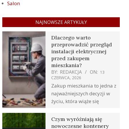
Salon
NAJNOWSZE ARTYKUŁY
Dlaczego warto
przeprowadzić przegląd
instalacji elektrycznej
przed zakupem
mieszkania?
BY:
REDAKCJA
ON:
13
CZERWCA, 2026
Zakup mieszkania to jedna z
najważniejszych decyzji w
życiu, która wiąże się
Czym wyróżniają się
nowoczesne kontenery