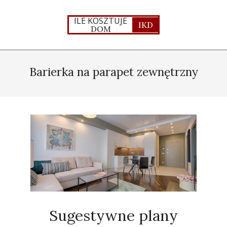
Skip
to
ILE KOSZTUJE
IKD
DOM
content
Primary
Navigation
Barierka na parapet zewnętrzny
Menu
Sugestywne plany