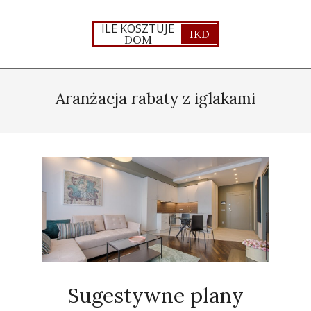
Skip
to
ILE KOSZTUJE
IKD
DOM
content
Primary
Navigation
Aranżacja rabaty z iglakami
Menu
Sugestywne plany