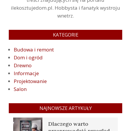
ilekosztujedom.pl. Hobbysta i fanatyk wystroju
wnetrz.
KATEGORIE
Budowa i remont
Dom i ogród
Drewno
Informacje
Projektowanie
Salon
NAJNOWSZE ARTYKUŁY
Dlaczego warto
przeprowadzić przegląd