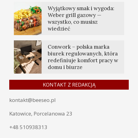
Wyjątkowy smak i wygoda:
Weber grill gazowy —
wszystko, co musisz
wiedzieć
Conwork – polska marka
biurek regulowanych, która
redefiniuje komfort pracy w
domu i biurze
KONTAKT Z REDAKCJĄ
kontakt@beeseo.pl
Katowice, Porcelanowa 23
+48 510938313