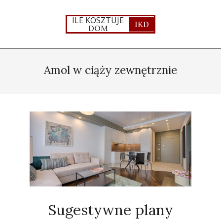
Skip
to
ILE KOSZTUJE
IKD
DOM
content
Primary
Navigation
Amol w ciąży zewnętrznie
Menu
Sugestywne plany