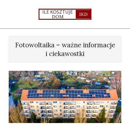
Skip
to
ILE KOSZTUJE
IKD
DOM
content
Primary
Navigation
Fotowoltaika – ważne informacje
Menu
i ciekawostki