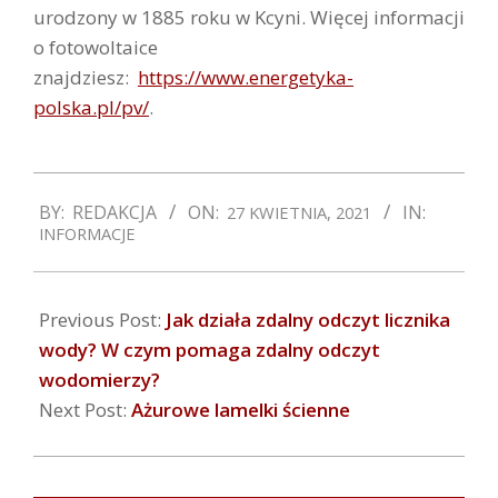
urodzony w 1885 roku w Kcyni. Więcej informacji
o fotowoltaice
znajdziesz:
https://www.energetyka-
polska.pl/pv/
.
2021-
BY:
REDAKCJA
ON:
IN:
27 KWIETNIA, 2021
04-
INFORMACJE
27
Previous Post:
Jak działa zdalny odczyt licznika
wody? W czym pomaga zdalny odczyt
wodomierzy?
Next Post:
Ażurowe lamelki ścienne